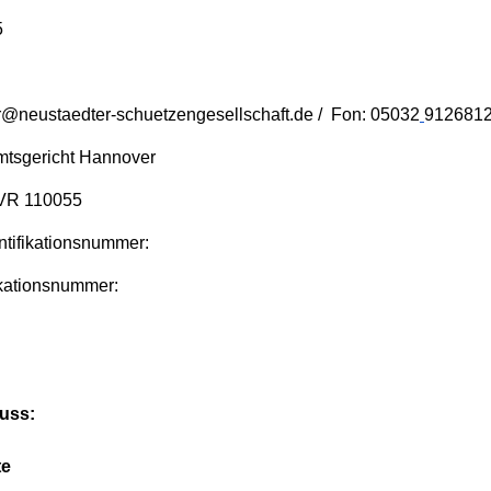
5
@neustaedter-schuetzengesellschaft.de / Fon: 05032
912681
Amtsgericht Hannover
 VR 110055
ntifikationsnummer:
fikationsnummer:
luss:
te