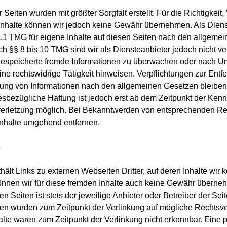
 Seiten wurden mit größter Sorgfalt erstellt. Für die Richtigkeit,
r Inhalte können wir jedoch keine Gewähr übernehmen. Als Diens
.1 TMG für eigene Inhalte auf diesen Seiten nach den allgeme
ch §§ 8 bis 10 TMG sind wir als Diensteanbieter jedoch nicht ver
 gespeicherte fremde Informationen zu überwachen oder nach 
eine rechtswidrige Tätigkeit hinweisen. Verpflichtungen zur Entf
ung von Informationen nach den allgemeinen Gesetzen bleiben
esbezügliche Haftung ist jedoch erst ab dem Zeitpunkt der Kenn
erletzung möglich. Bei Bekanntwerden von entsprechenden Re
Inhalte umgehend entfernen.
s
ält Links zu externen Webseiten Dritter, auf deren Inhalte wir 
nnen wir für diese fremden Inhalte auch keine Gewähr überneh
ten Seiten ist stets der jeweilige Anbieter oder Betreiber der Sei
ten wurden zum Zeitpunkt der Verlinkung auf mögliche Rechtsve
alte waren zum Zeitpunkt der Verlinkung nicht erkennbar. Eine