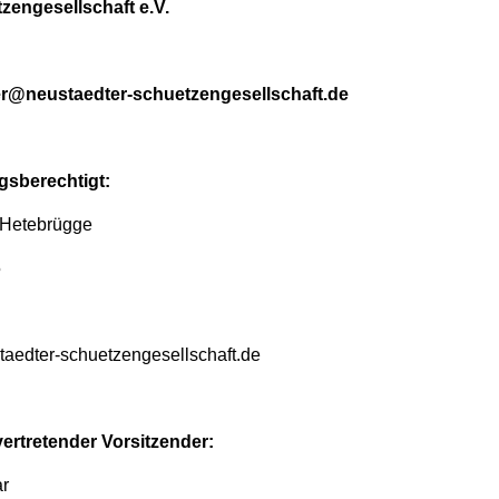
zengesellschaft e.V.
er@neustaedter-schuetzengesellschaft.de
ngsberechtigt:
k Hetebrügge
5
taedter-schuetzengesellschaft.de
ertretender Vorsitzender:
ar